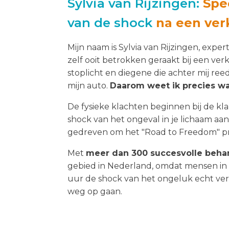
Sylvia van Rijzingen:
Spec
van de shock
na een ver
Mijn naam is Sylvia van Rijzingen, expe
zelf ooit betrokken geraakt bij een ve
stoplicht en diegene die achter mij ree
mijn auto.
Daarom weet ik precies wa
De fysieke klachten beginnen bij de kl
shock van het ongeval in je lichaam aanw
gedreven om het "Road to Freedom" p
Met
meer dan 300 succesvolle beha
gebied in Nederland, omdat mensen in
uur de shock van het ongeluk echt ve
weg op gaan.