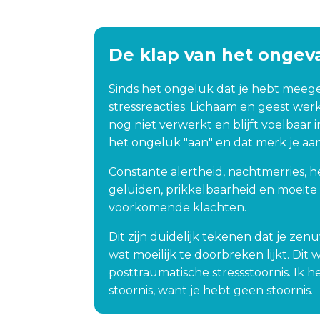
ertrouwen weer 
van af te komen; EMDR, 
te
gun iedereen 
gesprekken met een 
ge
geluk het geluk 
psycholoog, medicatie; 
be
De klap van het ongeva
rmaal de weg 
niets hielp. Twee jaar lang 
ne
heb ik ermee rondgelopen. 
kw
Sinds het ongeluk dat je hebt meege
Het kon mijn dag echt 
Da
stressreacties. Lichaam en geest wer
verpesten als ik ergens een 
Sy
nog niet verwerkt en blijft voelbaar i
ambulance of politieauto 
vr
het ongeluk "aan" en dat merk je aan 
tegenkwam.Door mijn 
mi
arbeidsdeskundige werd ik 
vo
Constante alertheid, nachtmerries, 
verwezen naar Sylvia van 
on
geluiden, prikkelbaarheid en moeite
Rijzingen in Tilburg en ik 
la
voorkomende klachten.
zou willen dat ik veel 
da
eerder naar haar toe had 
re
Dit zijn duidelijk tekenen dat je zenuw
kunnen gaan! Haar 
da
wat moeilijk te doorbreken lijkt. Di
methode werkte voor mij 
mi
posttraumatische stressstoornis. Ik h
echt heel goed; niks 
op
stoornis, want je hebt geen stoornis.
zweverigs of raars: zij hielp 
ve
mij binnen 2.5 uur van mijn 
ri