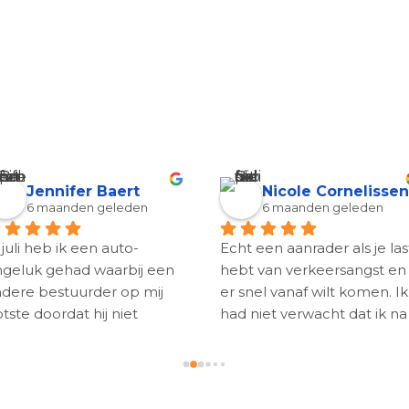
Jennifer Baert
Nicole Cornelissen
6 maanden geleden
6 maanden geleden
 juli heb ik een auto-
Echt een aanrader als je last
geluk gehad waarbij een 
hebt van verkeersangst en 
dere bestuurder op mij 
er snel vanaf wilt komen. Ik 
tste doordat hij niet 
had niet verwacht dat ik na 
lette. Daarna merkte ik 
1 sessie van mijn angst af 
t ik erg gespannen was in 
was. Sylvia heeft echt in 
t verkeer. Via via werd mij 
mijn ogen wonderen 
ngeraden om contact op 
verricht. Ga zo door!