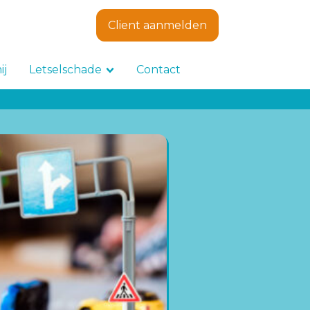
Client aanmelden
ij
Letselschade
Contact