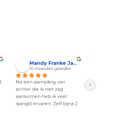
Mandy Franke Jansen
Natalya N
10 maanden geleden
11 maanden g
 
Na een aanrijding van 
Het helpt enorm, i
achter die ik niet zag 
een zeer sceptisch
aankomen heb ik veel 
persoon, maar hier
rijangst ervaren. Zelf bijna 2 
het 100%. Ik raad h
jaar geen auto gereden 
iedereen aan na e
maar ook als bijrijder heel 
ongeval, het werkt
angstig en soms zelfs 
snel en effectief.
paniekerig.Na 1 sessie met 