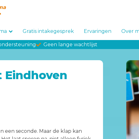
uma
"
mma
Gratis intakegesprek
Ervaringen
Over m
 ondersteuning
Geen lange wachtlijst
st Eindhoven
 van een seconde. Maar de klap kan
et laat sporen na, niet alleen fysiek,