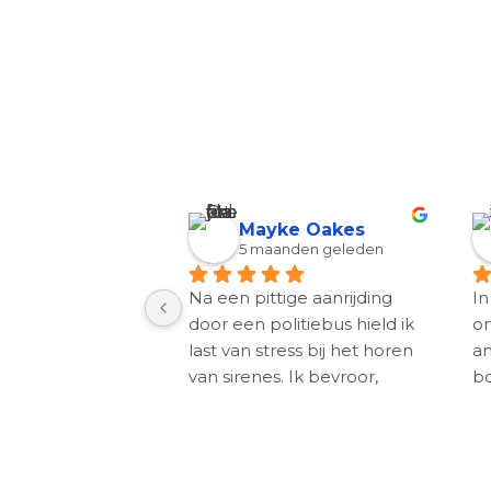
y van gelder
Mayke Oakes
nden geleden
5 maanden geleden
to ongeluk had 
Na een pittige aanrijding 
In
eel angsten om 
door een politiebus hield ik 
on
e rijden. Paniek 
last van stress bij het horen 
an
iet goed 
van sirenes. Ik bevroor, 
bo
n. Na 1 
kreeg paniekgevoelens en 
op
 bij Sylvia ben 
kon daar dan echt uren last 
da
klachten verlost. 
van hebben. Ik heb van 
he
 maar, weer 
alles geprobeerd om daar 
aa