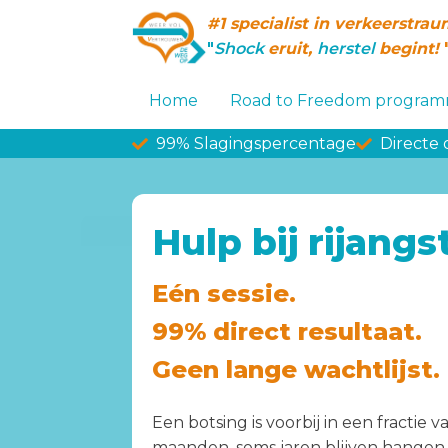
#1 specialist in verkeerstra
"
Shock
eruit,
herstel
begint!
Home
Road to Freedom progra
99% Slagingspercentage
Directe
Hulp bij rijang
Eén sessie.
99% direct resultaat.
Geen lange wachtlijst.
Een botsing is voorbij in een fractie
maanden, soms jaren blijven hangen. H