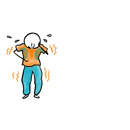
Sylvia alles gefikst en rijd ik 
weer zelf en als bijrijder ben 
ik ook relaxter.Het was een 
pittige sessie waar ik echt 
wel tijd voor nodig heb 
gehad om bij te komen 
maar het was het alles wel 
waard.Sylvia nogmaals 
hartelijk dank, en voor de 
lezer ga ervoor!