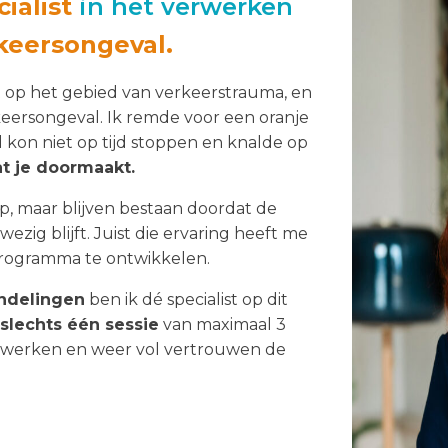
ialist
in het verwerken
keersongeval.
rt op het gebied van verkeerstrauma, en
rkeersongeval. Ik remde voor een oranje
d kon niet op tijd stoppen en knalde op
t je doormaakt.
ap, maar blijven bestaan doordat de
ezig blijft. Juist die ervaring heeft me
rogramma te ontwikkelen.
ndelingen
ben ik dé specialist op dit
slechts één sessie
van maximaal 3
rwerken en weer vol vertrouwen de