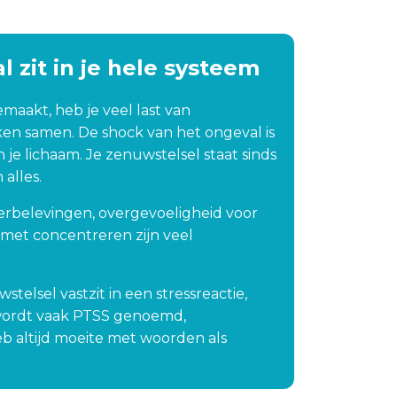
 nemen met Sylvia. Eerlijk 
zegd was ik in het begin 
st sceptisch.Omdat ik 
l zit in je hele systeem
t moeder was geworden, 
am zij bij mij thuis langs. 
maakt, heb je veel last van
t vond ik erg prettig. 
ken samen. De shock van het ongeval is
lvia is ontzettend 
n je lichaam. Je zenuwstelsel staat sinds
iendelijk en stelde me op 
alles.
jn gemak. Het proces 
elde soms wat 
herbelevingen, overgevoeligheid voor
gemakkelijk, maar dat 
 met concentreren zijn veel
g vooral aan mij, haha.Hoe 
n ook: het heeft absoluut 
sultaat gehad. Ik merk 
stelsel vastzit in een stressreactie,
t ik inmiddels veel 
t wordt vaak PTSS genoemd,
nder gespannen de weg 
eb altijd moeite met woorden als
 ga en weer meer 
rtrouwen heb tijdens het 
jden.Dus nogmaals 