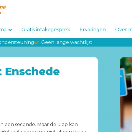
uma
"
mma
Gratis intakegesprek
Ervaringen
Over m
 ondersteuning
Geen lange wachtlijst
st Enschede
 van een seconde. Maar de klap kan
et laat sporen na, niet alleen fysiek,