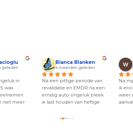
Jennifer Baert
Nicole Cornelissen
6 maanden geleden
6 maanden geleden
 juli heb ik een auto-
Echt een aanrader als je last
geluk gehad waarbij een 
hebt van verkeersangst en 
dere bestuurder op mij 
er snel vanaf wilt komen. Ik 
tste doordat hij niet 
had niet verwacht dat ik na 
lette. Daarna merkte ik 
1 sessie van mijn angst af 
t ik erg gespannen was in 
was. Sylvia heeft echt in 
t verkeer. Via via werd mij 
mijn ogen wonderen 
ngeraden om contact op 
verricht. Ga zo door!