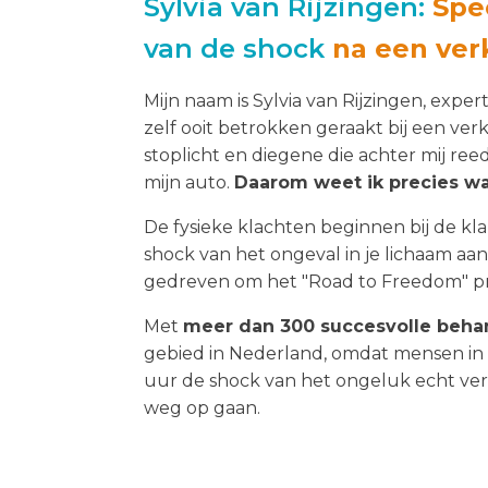
Sylvia van Rijzingen:
Spec
van de shock
na een ver
Mijn naam is Sylvia van Rijzingen, expe
zelf ooit betrokken geraakt bij een ve
stoplicht en diegene die achter mij ree
mijn auto.
Daarom weet ik precies wa
De fysieke klachten beginnen bij de kl
shock van het ongeval in je lichaam aanw
gedreven om het "Road to Freedom" p
Met
meer dan 300 succesvolle beha
gebied in Nederland, omdat mensen in
uur de shock van het ongeluk echt ve
weg op gaan.