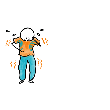
Sylvia alles gefikst en rijd ik 
weer zelf en als bijrijder ben 
ik ook relaxter.Het was een 
pittige sessie waar ik echt 
wel tijd voor nodig heb 
gehad om bij te komen 
maar het was het alles wel 
waard.Sylvia nogmaals 
hartelijk dank, en voor de 
lezer ga ervoor!