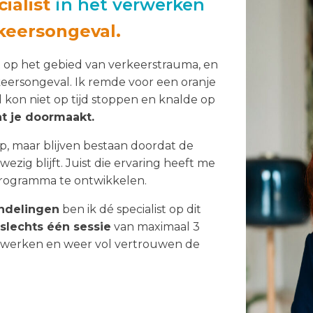
ialist
in het verwerken
keersongeval.
rt op het gebied van verkeerstrauma, en
rkeersongeval. Ik remde voor een oranje
d kon niet op tijd stoppen en knalde op
t je doormaakt.
ap, maar blijven bestaan doordat de
ezig blijft. Juist die ervaring heeft me
rogramma te ontwikkelen.
ndelingen
ben ik dé specialist op dit
slechts één sessie
van maximaal 3
rwerken en weer vol vertrouwen de