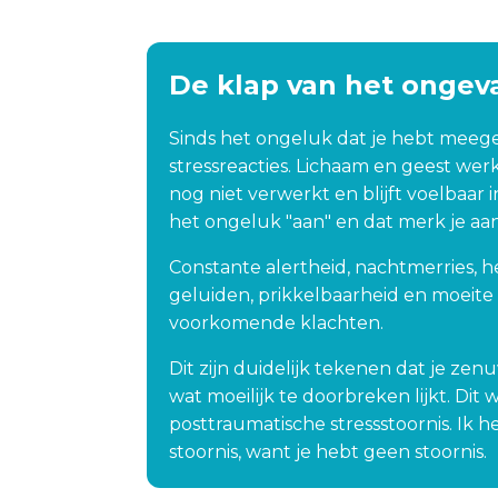
ertrouwen weer 
van af te komen; EMDR, 
te
gun iedereen 
gesprekken met een 
ge
geluk het geluk 
psycholoog, medicatie; 
be
De klap van het ongeva
rmaal de weg 
niets hielp. Twee jaar lang 
ne
heb ik ermee rondgelopen. 
kw
Sinds het ongeluk dat je hebt meege
Het kon mijn dag echt 
Da
stressreacties. Lichaam en geest wer
verpesten als ik ergens een 
Sy
nog niet verwerkt en blijft voelbaar i
ambulance of politieauto 
vr
het ongeluk "aan" en dat merk je aan 
tegenkwam.Door mijn 
mi
arbeidsdeskundige werd ik 
vo
Constante alertheid, nachtmerries, 
verwezen naar Sylvia van 
on
geluiden, prikkelbaarheid en moeite
Rijzingen in Tilburg en ik 
la
voorkomende klachten.
zou willen dat ik veel 
da
eerder naar haar toe had 
re
Dit zijn duidelijk tekenen dat je zenuw
kunnen gaan! Haar 
da
wat moeilijk te doorbreken lijkt. Di
methode werkte voor mij 
mi
posttraumatische stressstoornis. Ik h
echt heel goed; niks 
op
stoornis, want je hebt geen stoornis.
zweverigs of raars: zij hielp 
ve
mij binnen 2.5 uur van mijn 
ri