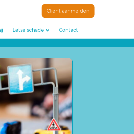
Client aanmelden
ij
Letselschade
Contact