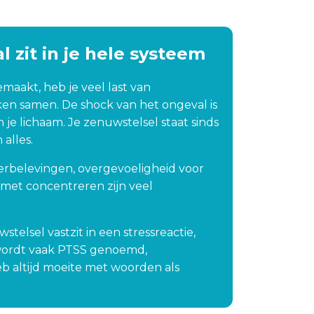
 nemen met Sylvia. Eerlijk 
zegd was ik in het begin 
st sceptisch.Omdat ik 
l zit in je hele systeem
t moeder was geworden, 
am zij bij mij thuis langs. 
maakt, heb je veel last van
t vond ik erg prettig. 
ken samen. De shock van het ongeval is
lvia is ontzettend 
n je lichaam. Je zenuwstelsel staat sinds
iendelijk en stelde me op 
alles.
jn gemak. Het proces 
elde soms wat 
herbelevingen, overgevoeligheid voor
gemakkelijk, maar dat 
 met concentreren zijn veel
g vooral aan mij, haha.Hoe 
n ook: het heeft absoluut 
sultaat gehad. Ik merk 
stelsel vastzit in een stressreactie,
t ik inmiddels veel 
t wordt vaak PTSS genoemd,
nder gespannen de weg 
eb altijd moeite met woorden als
 ga en weer meer 
rtrouwen heb tijdens het 
jden.Dus nogmaals 