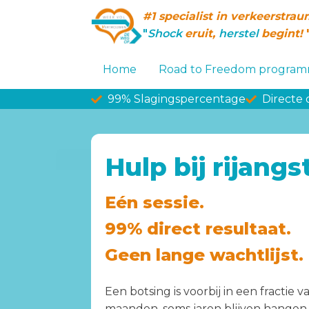
#1 specialist in verkeerstra
"
Shock
eruit,
herstel
begint!
Home
Road to Freedom progra
99% Slagingspercentage
Directe
Hulp bij rijang
Eén sessie.
99% direct resultaat.
Geen lange wachtlijst.
Een botsing is voorbij in een fractie
maanden, soms jaren blijven hangen. H